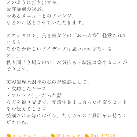
どのように打ち出すか、
お客様別の対応、
今あるメニューとのアレンジ、
などのお話をさせていただきます。
エステサロン、美容室などの“お一人様”経営されて
いると
なかなか新しいアイディアは思い浮かばないも
の。。。
私も同じ立場なので、お気持ち・状況は察することが
できます。
美容業界歴24年の私の経験談として、
・成功したケース
・アレレ？(･_･;だった話
などを織り交ぜて、受講生さまに合った提案やヒント
をお伝えてします！
受講される際にはぜひ、たくさんのご質問をお持ちく
ださいね。
エステスクール
富山エステ
富山市呉羽