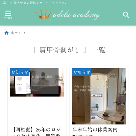
富山市 個人サロン経営プライベートレッスン
menu
ホーム
「 肩甲骨剥がし 」 一覧
お知らせ
お知らせ
【再始動】26年のロジ
年末年始の休業案内